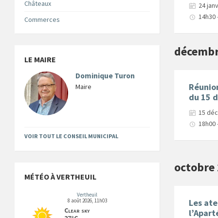
Châteaux
24 jan
14h30 
Commerces
décembr
LE MAIRE
Dominique Turon
Réunion
Maire
du 15 
15 dé
18h00 
VOIR TOUT LE CONSEIL MUNICIPAL
octobre
MÉTÉO À VERTHEUIL
Vertheuil
8 août 2026, 11h03
Les ate
Clear sky
l’Apart
27°C