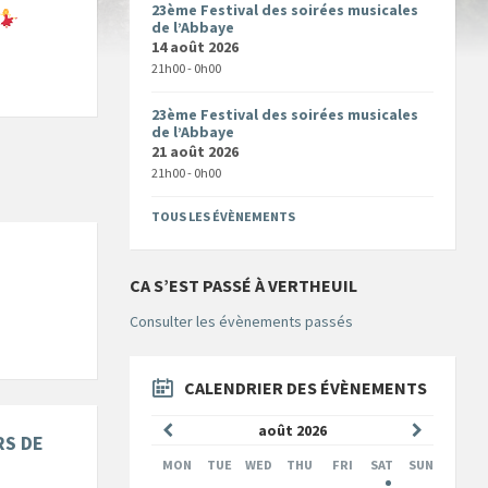
23ème Festival des soirées musicales
de l’Abbaye
14 août 2026
21h00 - 0h00
23ème Festival des soirées musicales
de l’Abbaye
21 août 2026
21h00 - 0h00
TOUS LES ÉVÈNEMENTS
CA S’EST PASSÉ À VERTHEUIL
Consulter les évènements passés
CALENDRIER DES ÉVÈNEMENTS
Mois
Mois
août
2026
RS DE
précédent
suivant
MON
TUE
WED
THU
FRI
SAT
SUN
Skip