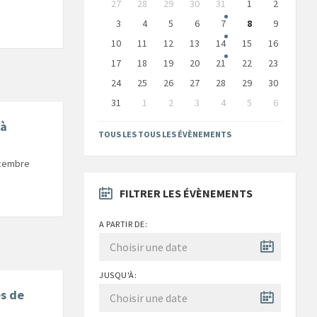
27
28
29
30
31
1
2
calendar
days
3
4
5
6
7
8
9
10
11
12
13
14
15
16
17
18
19
20
21
22
23
24
25
26
27
28
29
30
31
1
2
3
4
5
6
Back
 à
to
TOUS LES TOUS LES ÉVÈNEMENTS
calendar
days
écembre
FILTRER LES ÉVÈNEMENTS
A PARTIR DE:
JUSQU'À:
es de