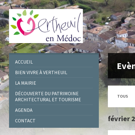
Skip
Skip
Skip
Skip
to
to
to
to
content
left
right
footer
sidebar
sidebar
ACCUEIL
Evè
BIEN VIVRE À VERTHEUIL
LA MAIRIE
DÉCOUVERTE DU PATRIMOINE
TOUS
ARCHITECTURAL ET TOURISME
AGENDA
février 
CONTACT