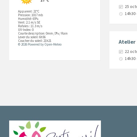
25 oct
Apparent: 21°C
14h30 
Pression: 1017 mb
Humidité: 65%
Vent: 2.1 m/s SE
Rafales : 11.3 m/s
UV-Index: 0
Courte description:
0mm
/
3%
/
Rain
Lever du soleil: 6h56
Atelier
Coucher du soleil: 21h21
© 2026 Powered by Open-Meteo
22 oct
14h30 
Posts
navigation