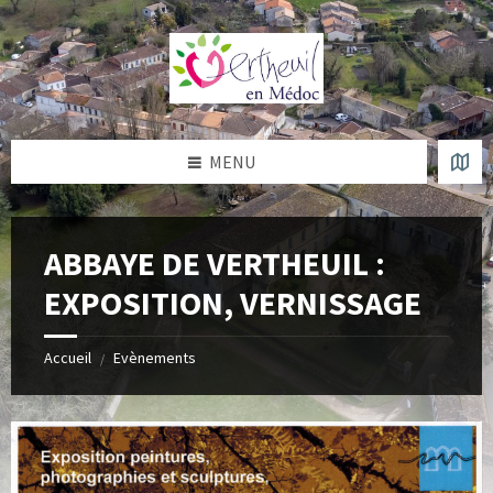
Skip
Skip
Skip
Skip
to
to
to
to
content
left
right
footer
sidebar
sidebar
MENU
ABBAYE DE VERTHEUIL :
EXPOSITION, VERNISSAGE
Accueil
Evènements
/