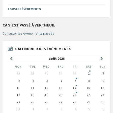
TOUS LES ÉVÈNEMENTS
CA S’EST PASSÉ À VERTHEUIL
Consulter les évènements passés
CALENDRIER DES ÉVÈNEMENTS
Mois
Mois
août
2026
précédent
suivan
MON
TUE
WED
THU
FRI
SAT
SUN
Skip
27
28
29
30
31
2
1
calendar
days
3
4
5
6
7
8
9
10
11
12
13
14
15
16
17
18
19
20
21
22
23
24
25
26
27
28
29
30
31
1
2
3
4
5
6