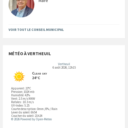
Maire
VOIR TOUT LE CONSEIL MUNICIPAL
MÉTÉO À VERTHEUIL
Vertheuil
6 août 2026, 12h15
Clear sky
24°C
Apparent: 23°C
Pression: 1024 mb
Humidité: 42%
Vent: 2.5 m/s NNW
Rafales : 10.3 m/s
UV-Index: 5.25
Courte description:
0mm
/
0%
/
Rain
Lever du soleil: 6h54
Coucher du soleil: 21h24
© 2026 Powered by Open-Meteo