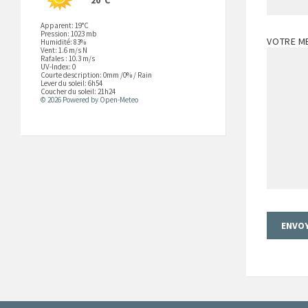
Apparent: 19°C
Pression: 1023 mb
VOTRE ME
Humidité: 83%
Vent: 1.6 m/s N
Rafales : 10.3 m/s
UV-Index: 0
Courte description:
0mm
/
0%
/
Rain
Lever du soleil: 6h54
Coucher du soleil: 21h24
© 2026 Powered by Open-Meteo