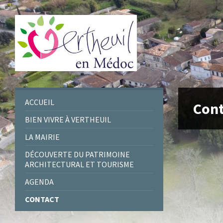
Skip
Skip
Skip
to
to
to
content
left
footer
sidebar
ACCUEIL
Cont
BIEN VIVRE À VERTHEUIL
LA MAIRIE
DÉCOUVERTE DU PATRIMOINE
ARCHITECTURAL ET TOURISME
AGENDA
CONTACT