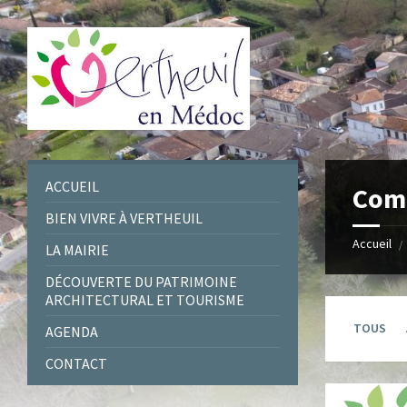
Skip
Skip
Skip
to
to
to
content
left
footer
sidebar
ACCUEIL
Com
BIEN VIVRE À VERTHEUIL
Accueil
/
LA MAIRIE
DÉCOUVERTE DU PATRIMOINE
ARCHITECTURAL ET TOURISME
TOUS
AGENDA
CONTACT