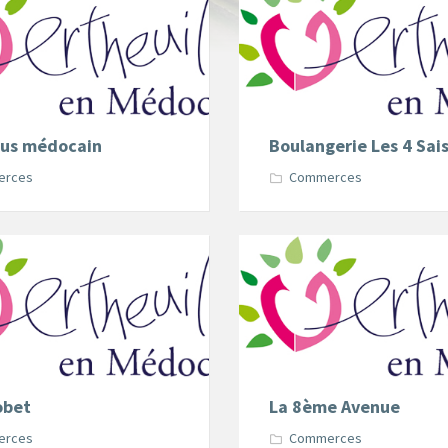
tus médocain
Boulangerie Les 4 Sai
erces
Commerces
obet
La 8ème Avenue
erces
Commerces