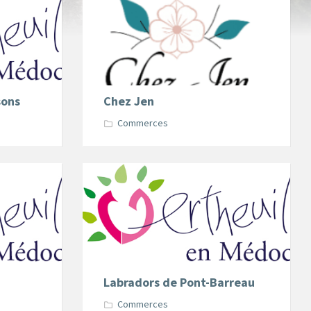
sons
Chez Jen
Commerces
Labradors de Pont-Barreau
Commerces