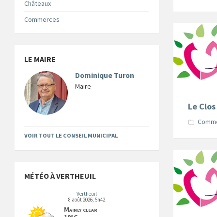
Châteaux
Commerces
LE MAIRE
Dominique Turon
Maire
Le Clo
Comm
VOIR TOUT LE CONSEIL MUNICIPAL
MÉTÉO À VERTHEUIL
Vertheuil
8 août 2026, 5h42
Mainly clear
19°C