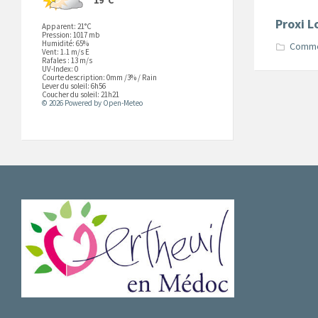
Proxi L
Apparent: 21°C
Pression: 1017 mb
Humidité: 65%
Comm
Vent: 1.1 m/s E
Rafales : 13 m/s
UV-Index: 0
Courte description:
0mm
/
3%
/
Rain
Lever du soleil: 6h56
Coucher du soleil: 21h21
© 2026 Powered by Open-Meteo