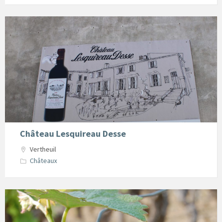
Château
Lesquireau
Desse
Vertheuil
Château Lesquireau Desse
Vertheuil
Châteaux
oenotourisme2