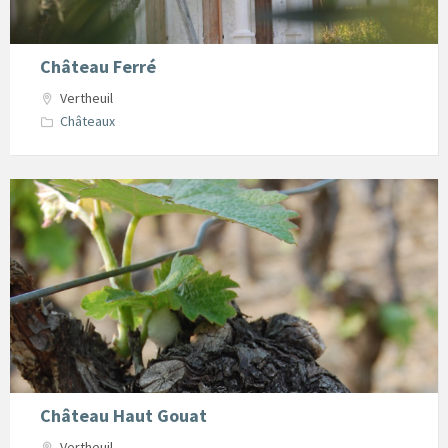
Château Ferré
Vertheuil
Châteaux
oenotourisme2
Château Haut Gouat
Vertheuil