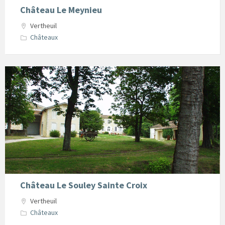
Château Le Meynieu
Vertheuil
Châteaux
Chateau
Le
souley
sainte
croix
Vertheuil
Château Le Souley Sainte Croix
Vertheuil
Châteaux