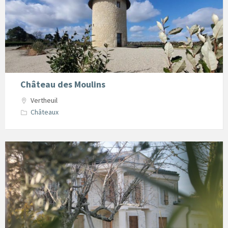
vertheuil
Château des Moulins
Vertheuil
Châteaux
Chateau
Ferre
Vertheuil