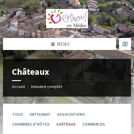
Skip
Skip
Skip
to
to
to
content
left
footer
sidebar
MENU
Châteaux
Accueil
Annuaire complet
/
TOUS
ARTISANAT
ASSOCIATIONS
CHAMBRES D'HÔTES
CHÂTEAUX
COMMERCES