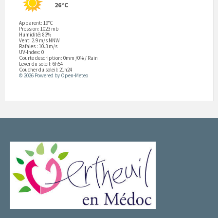
26°C
Apparent: 19°C
Pression: 1023 mb
Humidité: 83%
Vent: 2.9 m/s NNW
Rafales : 10.3 m/s
UV-Index: 0
Courte description:
0mm
/
0%
/
Rain
Lever du soleil: 6h54
Coucher du soleil: 21h24
© 2026 Powered by Open-Meteo