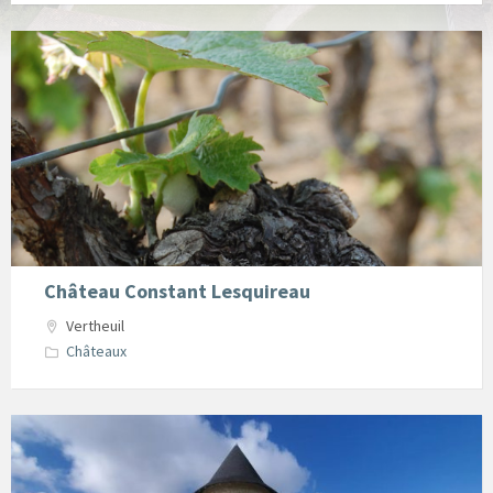
oenotourisme2
Château Constant Lesquireau
Vertheuil
Châteaux
Chateau
des
moulins