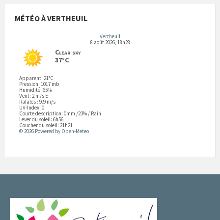
MÉTÉO À VERTHEUIL
Vertheuil
8 août 2026, 18h28
Clear sky
37°C
Apparent: 21°C
Pression: 1017 mb
Humidité: 65%
Vent: 2 m/s E
Rafales : 9.9 m/s
UV-Index: 0
Courte description:
0mm
/
23%
/
Rain
Lever du soleil: 6h56
Coucher du soleil: 21h21
© 2026 Powered by Open-Meteo