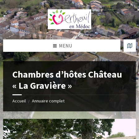
Skip
Skip
Skip
to
to
to
content
left
footer
sidebar
MENU
Chambres d’hôtes Château
« La Gravière »
Accueil
Annuaire complet
/