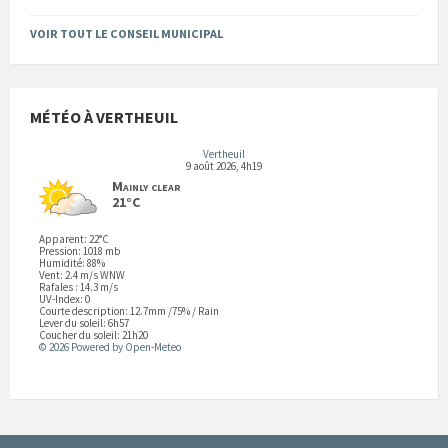
VOIR TOUT LE CONSEIL MUNICIPAL
MÉTÉO À VERTHEUIL
Vertheuil
9 août 2026, 4h19
Mainly clear
21°C
Apparent: 22°C
Pression: 1018 mb
Humidité: 88%
Vent: 2.4 m/s WNW
Rafales : 14.3 m/s
UV-Index: 0
Courte description:
12.7mm
/
75%
/
Rain
Lever du soleil: 6h57
Coucher du soleil: 21h20
© 2026 Powered by Open-Meteo