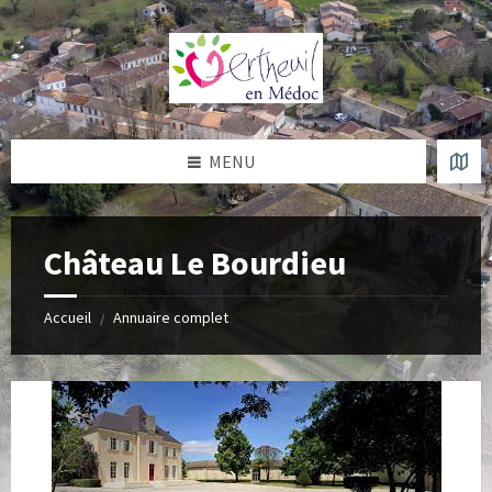
Skip
Skip
Skip
to
to
to
content
left
footer
sidebar
MENU
Château Le Bourdieu
Accueil
Annuaire complet
/