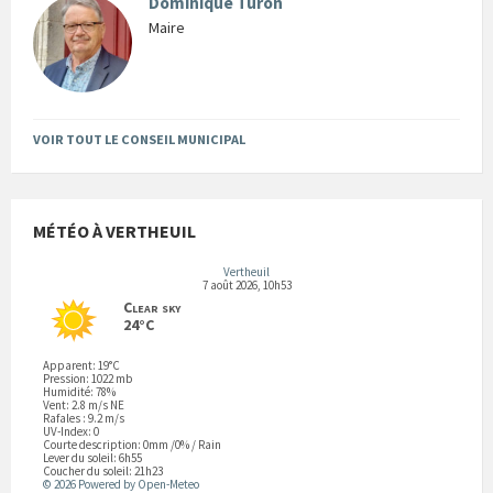
Dominique Turon
Maire
VOIR TOUT LE CONSEIL MUNICIPAL
MÉTÉO À VERTHEUIL
Vertheuil
7 août 2026, 10h53
Clear sky
24°C
Apparent: 19°C
Pression: 1022 mb
Humidité: 78%
Vent: 2.8 m/s NE
Rafales : 9.2 m/s
UV-Index: 0
Courte description:
0mm
/
0%
/
Rain
Lever du soleil: 6h55
Coucher du soleil: 21h23
© 2026 Powered by Open-Meteo