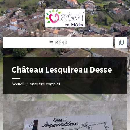
Skip
Skip
Skip
to
to
to
content
left
footer
sidebar
MENU
Château Lesquireau Desse
Accueil
Annuaire complet
/