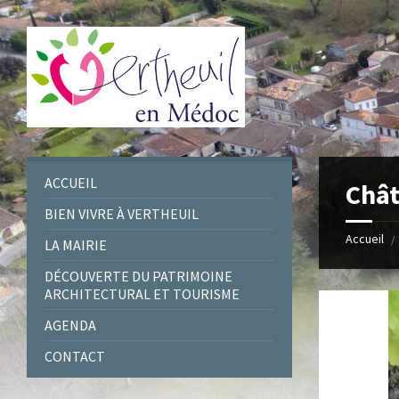
Skip
Skip
Skip
to
to
to
content
left
footer
sidebar
ACCUEIL
Chât
BIEN VIVRE À VERTHEUIL
Accueil
/
LA MAIRIE
DÉCOUVERTE DU PATRIMOINE
ARCHITECTURAL ET TOURISME
AGENDA
CONTACT