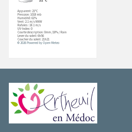
Apparent: 21°C
Pression: 1018 mb
Humidité: 61%
Vent: 2.1 m/s NNW
Rafales : 18.1 m/s
UV-Index: 0
Courte description:
0mm
/
18%
/
Rain
Lever du soleil: 6h56
Coucher du soleil: 21h21
© 2026 Powered by Open-Meteo