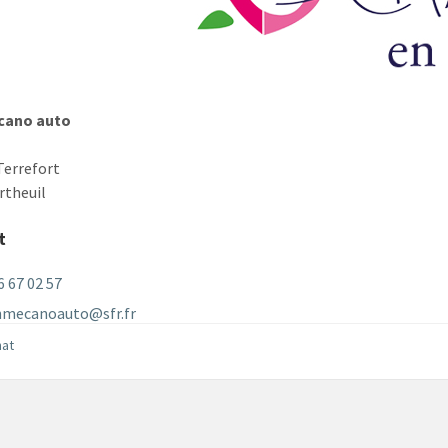
cano auto
 Terrefort
rtheuil
t
6 67 02 57
mecanoauto@sfr.fr
nat