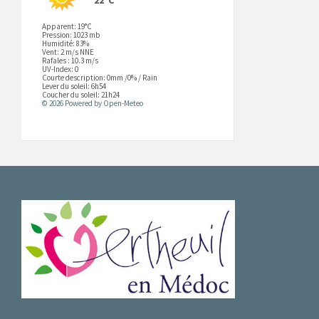
Apparent: 19°C
Pression: 1023 mb
Humidité: 83%
Vent: 2 m/s NNE
Rafales : 10.3 m/s
UV-Index: 0
Courte description:
0mm
/
0%
/
Rain
Lever du soleil: 6h54
Coucher du soleil: 21h24
© 2026 Powered by Open-Meteo