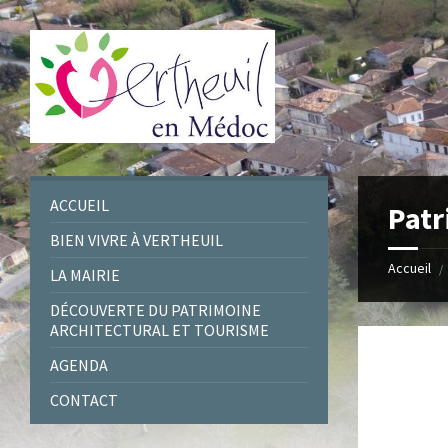
Skip
Skip
Skip
to
to
to
content
left
footer
sidebar
ACCUEIL
Patr
BIEN VIVRE À VERTHEUIL
Accueil
/
LA MAIRIE
DÉCOUVERTE DU PATRIMOINE
ARCHITECTURAL ET TOURISME
AGENDA
CONTACT