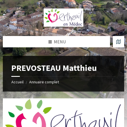
Skip
Skip
Skip
to
to
to
content
left
footer
sidebar
MENU
PREVOSTEAU Matthieu
Accueil
Annuaire complet
/