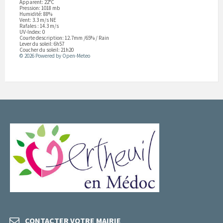
Apparent: 22°C
Pression: 1018 mb
Humidité: 88%
Vent: 3.3 m/s NE
Rafales : 14.3 m/s
UV-Index: 0
Courte description:
12.7mm
/
65%
/
Rain
Lever du soleil: 6h57
Coucher du soleil: 21h20
© 2026 Powered by Open-Meteo
CONTACTER VOTRE MAIRIE