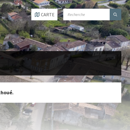
SEARCH:
CARTE
choué.