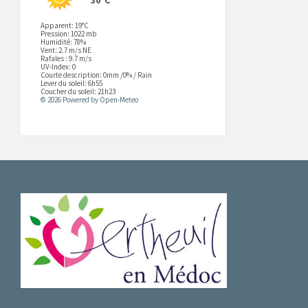
Apparent: 19°C
Pression: 1022 mb
Humidité: 78%
Vent: 2.7 m/s NE
Rafales : 9.7 m/s
UV-Index: 0
Courte description:
0mm
/
0%
/
Rain
Lever du soleil: 6h55
Coucher du soleil: 21h23
© 2026 Powered by Open-Meteo