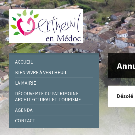
Skip
Skip
Skip
to
to
to
content
left
footer
sidebar
ACCUEIL
Annu
BIEN VIVRE À VERTHEUIL
LA MAIRIE
DÉCOUVERTE DU PATRIMOINE
Désolé 
ARCHITECTURAL ET TOURISME
AGENDA
CONTACT