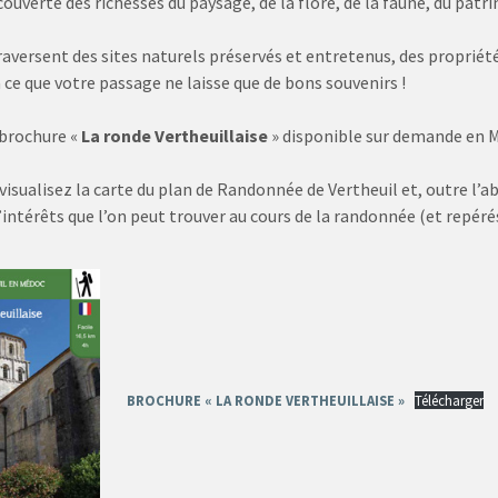
écouverte des richesses du paysage, de la flore, de la faune, du pat
traversent des sites naturels préservés et entretenus, des propriétés
 à ce que votre passage ne laisse que de bons souvenirs !
 brochure «
La ronde Vertheuillaise
» disponible sur demande en M
isualisez la carte du plan de Randonnée de Vertheuil et, outre l’abb
’intérêts que l’on peut trouver au cours de la randonnée (et repéré
BROCHURE « LA RONDE VERTHEUILLAISE »
Télécharger