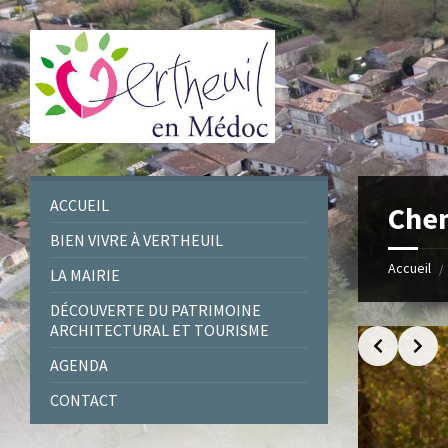
Skip
Skip
Skip
to
to
to
content
left
footer
sidebar
ACCUEIL
Che
BIEN VIVRE À VERTHEUIL
Accueil
/
LA MAIRIE
DÉCOUVERTE DU PATRIMOINE
ARCHITECTURAL ET TOURISME
AGENDA
CONTACT