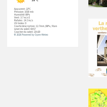
Apparent: 22°C
Pression: 1018 mb
Humidité: 88%
Vent: 3.7 m/s E
Rafales : 14.3 m/s
UV-Index: 0
Courte description:
12.7mm
/
68%
/
Rain
Lever du soleil: 6h57
Coucher du soleil: 21h20
© 2026 Powered by Open-Meteo