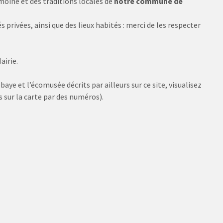
rimoine et des traditions locales de
notre commune de
 privées, ainsi que des lieux habités : merci de les respecter
airie.
aye et l’écomusée décrits par ailleurs sur ce site, visualisez
s sur la carte par des numéros).