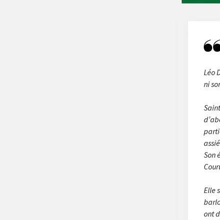
Léo D
ni so
Saint
d’ab
parti
assié
Son é
Cour
Elle
barlo
ont d