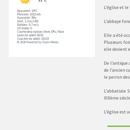
L’église et l
Apparent: 19°C
Pression: 1022 mb
Humidité: 78%
L’abbaye fond
Vent: 2.3 m/s NE
Rafales : 9.7 m/s
UV-Index: 0
Courte description:
0mm
/
0%
/
Rain
Elle a été o
Lever du soleil: 6h55
Coucher du soleil: 21h23
Plusieurs foi
© 2026 Powered by Open-Meteo
elle devient
De l’antique 
de l’ancien c
le perron des
L’abbatiale S
XIXème siècle
L’église est 