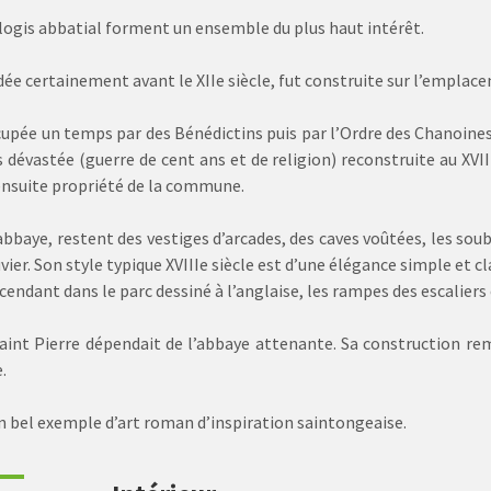
e logis abbatial forment un ensemble du plus haut intérêt.
ée certainement avant le XIIe siècle, fut construite sur l’emplac
ccupée un temps par des Bénédictins puis par l’Ordre des Chanoine
s dévastée (guerre de cent ans et de religion) reconstruite au XVI
 ensuite propriété de la commune.
abbaye, restent des vestiges d’arcades, des caves voûtées, les so
uvier. Son style typique XVIIIe siècle est d’une élégance simple et 
cendant dans le parc dessiné à l’anglaise, les rampes des escaliers e
aint Pierre dépendait de l’abbaye attenante. Sa construction remo
.
un bel exemple d’art roman d’inspiration saintongeaise.