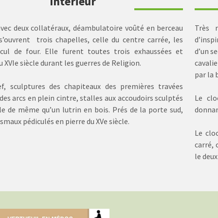
Intérieur
avec deux collatéraux, déambulatoire voûté en berceau
Très 
s’ouvrent trois chapelles, celle du centre carrée, les
d’insp
cul de four. Elle furent toutes trois exhaussées et
d’un se
u XVIe siècle durant les guerres de Religion.
cavali
par la 
f, sculptures des chapiteaux des premières travées
 des arcs en plein cintre, stalles aux accoudoirs sculptés
Le clo
le de même qu’un lutrin en bois. Prés de la porte sud,
donnant
smaux pédiculés en pierre du XVe siècle.
Le clo
carré,
le deu