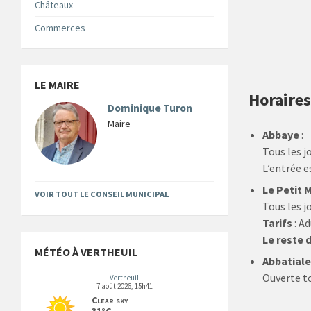
Châteaux
Commerces
LE MAIRE
Horaires
Dominique Turon
Maire
Abbaye
:
Tous les j
L’entrée e
Le Petit
VOIR TOUT LE CONSEIL MUNICIPAL
Tous les j
Tarifs
: Ad
Le reste 
MÉTÉO À VERTHEUIL
Abbatial
Ouverte to
Vertheuil
7 août 2026, 15h41
Clear sky
31°C