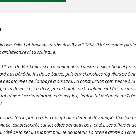
rouyn visite l’abbaye de Vertheuil le 9 avril 1858, il lui consacre plus
n architecture ni sa sculpture.
-Pierre-de-Vertheuil est un monument fort vaste et exception­nel par d
ord aux bénédictins de La Sauve, puis aux chanoines réguliers de Sain
e des archives de l’abbaye a disparu. Sa construction commence à la fin
gée et dévastée, en 1572, par le Comte de Castillon. En 1732, un proc
tat général se détériorant toujours plus, l’église fut restaurée au XIX
u.
 se caractérise par son plan exceptionnellement développé. Une longue
ngue, est prolongée sur ses côtés par deux bas- côtés. Les piliers entre
u côté de la nef un support pour le doubleau. La travée droite du chœ