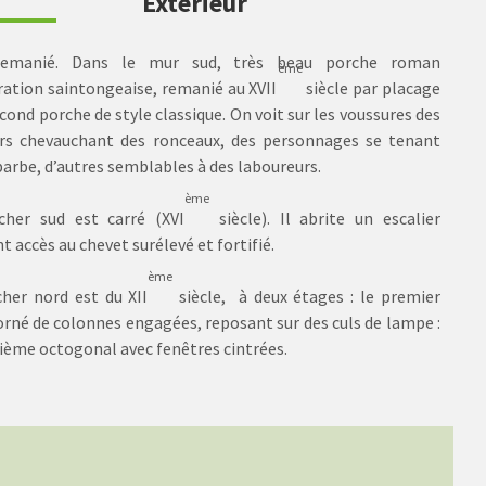
Extérieur
remanié. Dans le mur sud, très beau porche roman
ème
iration saintongeaise, remanié au XVII
siècle par placage
cond porche de style classique. On voit sur les voussures des
ers chevauchant des ronceaux, des personnages se tenant
barbe, d’autres semblables à des laboureurs.
ème
cher sud est carré (XVI
siècle). Il abrite un escalier
 accès au chevet surélevé et fortifié.
ème
cher nord est du XII
siècle, à deux étages : le premier
 orné de colonnes engagées, reposant sur des culs de lampe :
xième octogonal avec fenêtres cintrées.