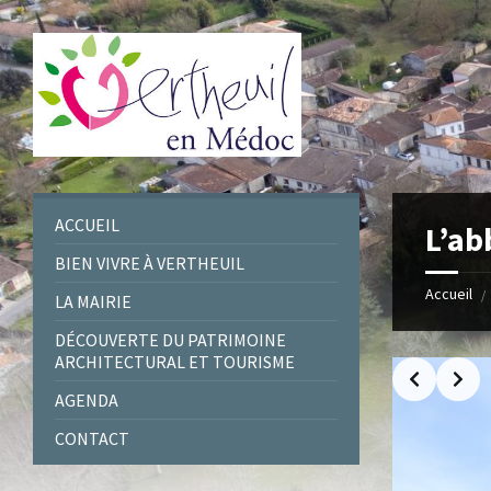
Skip
Skip
Skip
to
to
to
content
left
footer
sidebar
ACCUEIL
L’ab
BIEN VIVRE À VERTHEUIL
Accueil
/
LA MAIRIE
DÉCOUVERTE DU PATRIMOINE
ARCHITECTURAL ET TOURISME
AGENDA
CONTACT