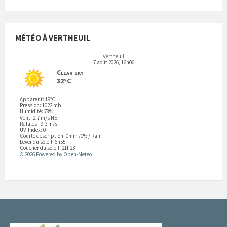
MÉTÉO À VERTHEUIL
Vertheuil
7 août 2026, 16h06
Clear sky
32°C
Apparent: 19°C
Pression: 1022 mb
Humidité: 78%
Vent: 2.7 m/s NE
Rafales : 9.3 m/s
UV-Index: 0
Courte description:
0mm
/
0%
/
Rain
Lever du soleil: 6h55
Coucher du soleil: 21h23
© 2026 Powered by Open-Meteo