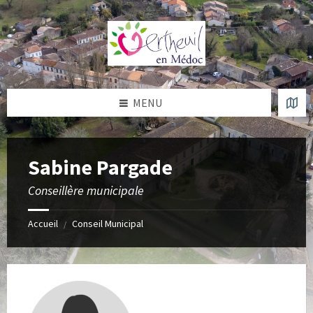
Skip
Skip
Skip
to
to
to
content
left
footer
sidebar
MENU
Sabine Pargade
Conseillère municipale
Accueil
Conseil Municipal
/