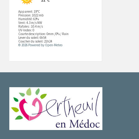
Apparent: 19°C
Pression: 1022 mb
Humidité: 63%
Vent: 4.3 m/s NW
Rafales : 10.4 m/s
UV-Index: 0
Courte description:
0mm
/
0%
/
Rain
Lever du soleil: 6h54
Coucher du soleil: 21h24
© 2026 Powered by Open-Meteo