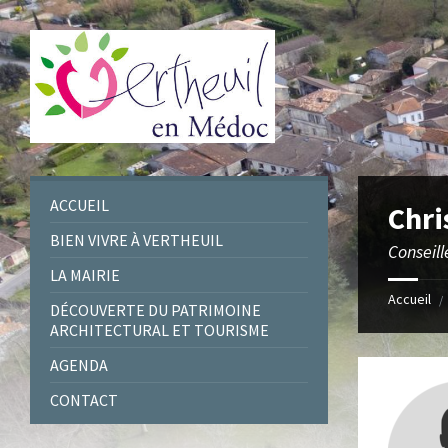
Skip
Skip
Skip
to
to
to
content
left
footer
sidebar
ACCUEIL
Chri
BIEN VIVRE À VERTHEUIL
Conseill
LA MAIRIE
Accueil
/
DÉCOUVERTE DU PATRIMOINE
ARCHITECTURAL ET TOURISME
AGENDA
CONTACT