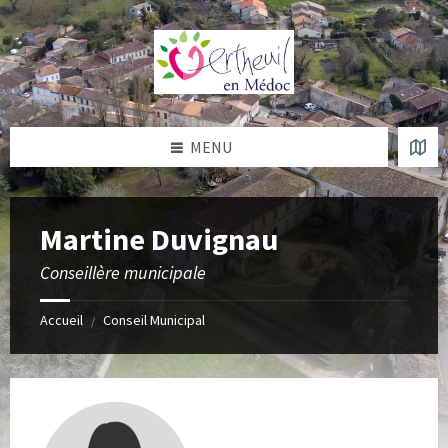
Skip
Skip
Skip
to
to
to
content
left
footer
sidebar
MENU
Martine Duvignau
Conseillère municipale
Accueil
Conseil Municipal
/