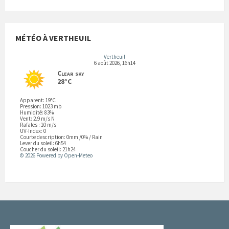
MÉTÉO À VERTHEUIL
Vertheuil
6 août 2026, 16h14
Clear sky
28°C
Apparent: 19°C
Pression: 1023 mb
Humidité: 83%
Vent: 2.9 m/s N
Rafales : 10 m/s
UV-Index: 0
Courte description:
0mm
/
0%
/
Rain
Lever du soleil: 6h54
Coucher du soleil: 21h24
© 2026 Powered by Open-Meteo