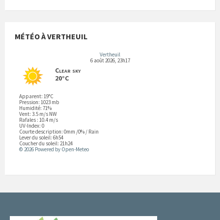
MÉTÉO À VERTHEUIL
Vertheuil
6 août 2026, 23h17
Clear sky
20°C
Apparent: 19°C
Pression: 1023 mb
Humidité: 71%
Vent: 3.5 m/s NW
Rafales : 10.4 m/s
UV-Index: 0
Courte description:
0mm
/
0%
/
Rain
Lever du soleil: 6h54
Coucher du soleil: 21h24
© 2026 Powered by Open-Meteo