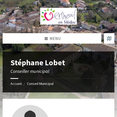
Skip
Skip
Skip
to
to
to
content
left
footer
sidebar
MENU
Stéphane Lobet
Conseiller municipal
Accueil
Conseil Municipal
/