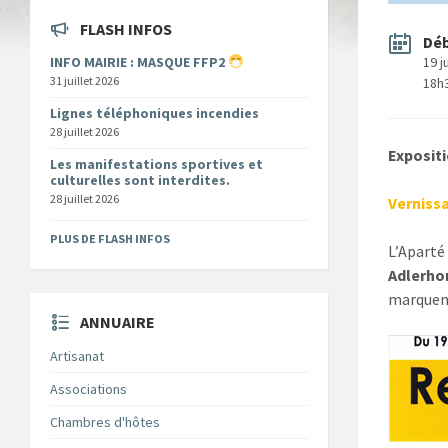
FLASH INFOS
Dé
INFO MAIRIE : MASQUE FFP2
19 j
31 juillet 2026
18h
Lignes téléphoniques incendies
28 juillet 2026
Expositio
Les manifestations sportives et
culturelles sont interdites.
28 juillet 2026
Vernissa
PLUS DE FLASH INFOS
L’Aparté
Adlerho
marquen
ANNUAIRE
Artisanat
Associations
Chambres d'hôtes