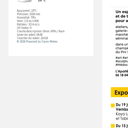
Apparent: 23°C
Pression: 1016 mb
Humidité: 75%
Vent: 1.8 m/s NW
Rafales : 10.4 m/s
UV-Index: 0
Courte description:
0mm
/
45%
/
Rain
Lever du soleil: 6h58
Coucher du soleil: 21h18
© 2026 Powered by Open-Meteo