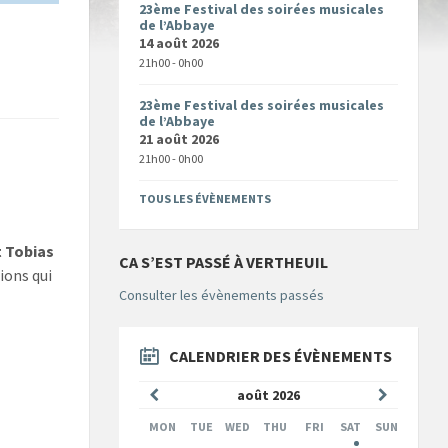
23ème Festival des soirées musicales
de l’Abbaye
14 août 2026
21h00 - 0h00
23ème Festival des soirées musicales
de l’Abbaye
21 août 2026
21h00 - 0h00
TOUS LES ÉVÈNEMENTS
 Tobias
CA S’EST PASSÉ À VERTHEUIL
ions qui
Consulter les évènements passés
CALENDRIER DES ÉVÈNEMENTS
Mois
Mois
août
2026
précédent
suivant
MON
TUE
WED
THU
FRI
SAT
SUN
Skip