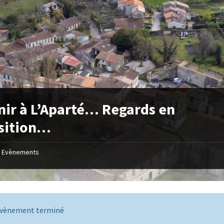
nir à L’Aparté… Regards en
sition…
Evènements
vènement terminé