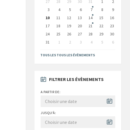
27
28
29
30
31
1
2
calendar
days
3
4
5
6
7
8
9
10
11
12
13
14
15
16
17
18
19
20
21
22
23
24
25
26
27
28
29
30
31
1
2
3
4
5
6
Back
to
TOUS LES TOUS LES ÉVÈNEMENTS
calendar
days
FILTRER LES ÉVÈNEMENTS
A PARTIR DE:
JUSQU'À: