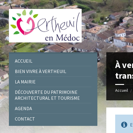
Skip
Skip
Skip
Skip
to
to
to
to
content
left
right
footer
sidebar
sidebar
ACCUEIL
À ve
BIEN VIVRE À VERTHEUIL
tran
LA MAIRIE
Accueil
/
DÉCOUVERTE DU PATRIMOINE
ARCHITECTURAL ET TOURISME
AGENDA
CONTACT
E