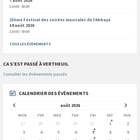
7 août 2026
21h00 - 0h00
23ème Festival des soirées musicales de l’Abbaye
14 août 2026
21h00 - 0h00
TOUS LES ÉVÈNEMENTS
CA S’EST PASSÉ À VERTHEUIL
Consulter les évènements passés
CALENDRIER DES ÉVÈNEMENTS
Mois
Mois
août
2026
précédent
suivan
MON
TUE
WED
THU
FRI
SAT
SUN
Skip
27
28
29
30
31
1
2
calendar
days
3
4
5
6
7
8
9