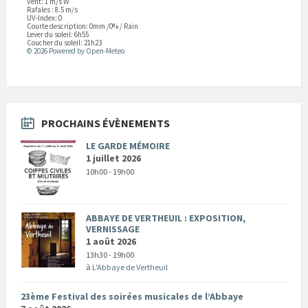
Vent: 1 m/s W
Rafales : 8.5 m/s
UV-Index: 0
Courte description:
0mm
/
0%
/
Rain
Lever du soleil: 6h55
Coucher du soleil: 21h23
© 2026 Powered by Open-Meteo
PROCHAINS ÉVÈNEMENTS
LE GARDE MÉMOIRE
1 juillet 2026
10h00 - 19h00
ABBAYE DE VERTHEUIL : EXPOSITION,
VERNISSAGE
1 août 2026
13h30 - 19h00
à
L'Abbaye de Vertheuil
23ème Festival des soirées musicales de l’Abbaye