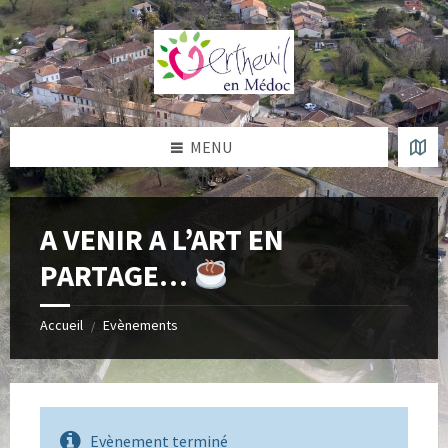
Skip
Skip
Skip
Skip
to
to
to
to
content
left
right
footer
sidebar
sidebar
MENU
A VENIR A L’ART EN
PARTAGE…
Accueil
Evènements
/
Evènement terminé