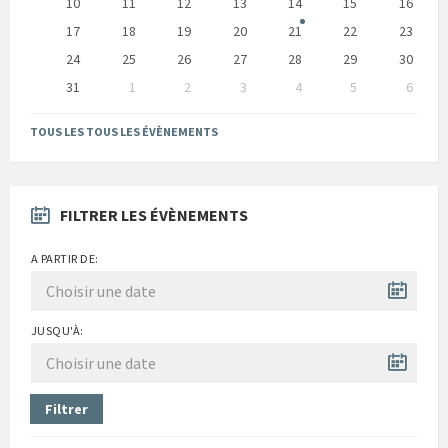
10
11
12
13
14
15
16
17
18
19
20
21
22
23
24
25
26
27
28
29
30
31
1
2
3
4
5
6
Back
to
TOUS LES TOUS LES ÉVÈNEMENTS
calendar
days
FILTRER LES ÉVÈNEMENTS
A PARTIR DE:
JUSQU'À:
Filtrer