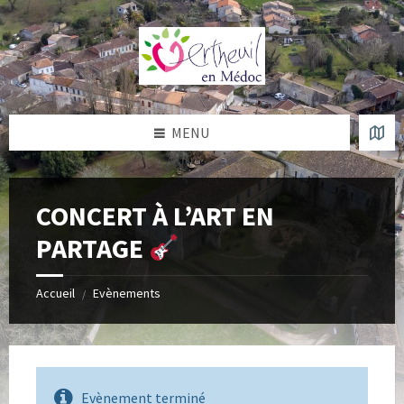
Skip
Skip
Skip
Skip
to
to
to
to
content
left
right
footer
sidebar
sidebar
MENU
CONCERT À L’ART EN
PARTAGE
Accueil
Evènements
/
Evènement terminé