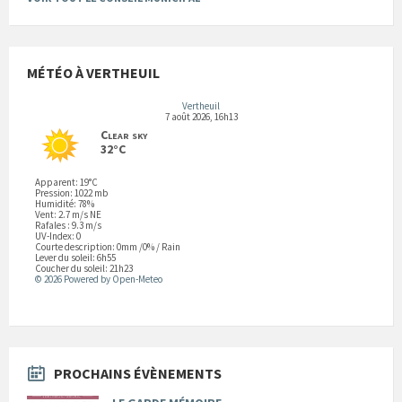
MÉTÉO À VERTHEUIL
Vertheuil
7 août 2026, 16h13
Clear sky
32°C
Apparent: 19°C
Pression: 1022 mb
Humidité: 78%
Vent: 2.7 m/s NE
Rafales : 9.3 m/s
UV-Index: 0
Courte description:
0mm
/
0%
/
Rain
Lever du soleil: 6h55
Coucher du soleil: 21h23
© 2026 Powered by Open-Meteo
PROCHAINS ÉVÈNEMENTS