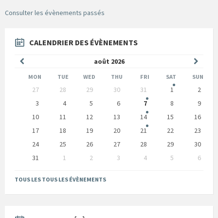
Consulter les évènements passés
CALENDRIER DES ÉVÈNEMENTS
Mois
Mois
août
2026
précédent
suivan
MON
TUE
WED
THU
FRI
SAT
SUN
Skip
27
28
29
30
31
1
2
calendar
days
3
4
5
6
7
8
9
10
11
12
13
14
15
16
17
18
19
20
21
22
23
24
25
26
27
28
29
30
31
1
2
3
4
5
6
Back
to
TOUS LES TOUS LES ÉVÈNEMENTS
calendar
days