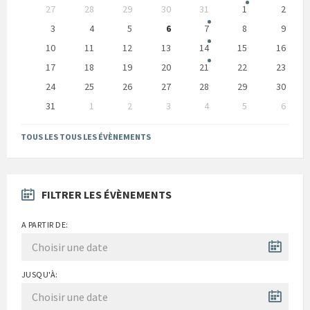
Skip
27
28
29
30
31
1
2
calendar
days
3
4
5
6
7
8
9
10
11
12
13
14
15
16
17
18
19
20
21
22
23
24
25
26
27
28
29
30
31
1
2
3
4
5
6
Back
to
TOUS LES TOUS LES ÉVÈNEMENTS
calendar
days
FILTRER LES ÉVÈNEMENTS
A PARTIR DE:
JUSQU'À: