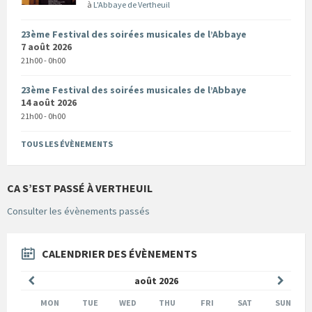
à
L'Abbaye de Vertheuil
23ème Festival des soirées musicales de l’Abbaye
7 août 2026
21h00 - 0h00
23ème Festival des soirées musicales de l’Abbaye
14 août 2026
21h00 - 0h00
TOUS LES ÉVÈNEMENTS
CA S’EST PASSÉ À VERTHEUIL
Consulter les évènements passés
CALENDRIER DES ÉVÈNEMENTS
Mois
Mois
août
2026
précédent
suivan
MON
TUE
WED
THU
FRI
SAT
SUN