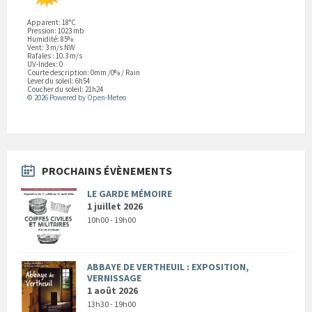
Apparent: 18°C
Pression: 1023 mb
Humidité: 85%
Vent: 3 m/s NW
Rafales : 10.3 m/s
UV-Index: 0
Courte description:
0mm
/
0%
/
Rain
Lever du soleil: 6h54
Coucher du soleil: 21h24
© 2026 Powered by Open-Meteo
PROCHAINS ÉVÈNEMENTS
LE GARDE MÉMOIRE
1 juillet 2026
10h00 - 19h00
ABBAYE DE VERTHEUIL : EXPOSITION,
VERNISSAGE
1 août 2026
13h30 - 19h00