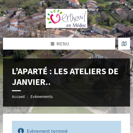
Skip
Skip
Skip
Skip
to
to
to
to
content
left
right
footer
sidebar
sidebar
MENU
L’APARTÉ : LES ATELIERS DE
JANVIER..
Accueil
Evènements
/
Evènement terminé