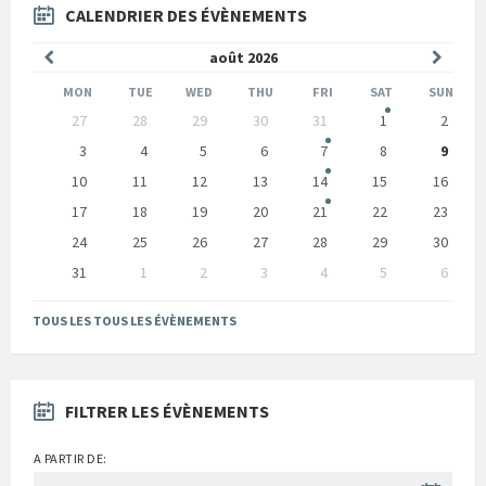
CALENDRIER DES ÉVÈNEMENTS
Mois
Mois
août
2026
précédent
suivan
MON
TUE
WED
THU
FRI
SAT
SUN
Skip
27
28
29
30
31
1
2
calendar
days
3
4
5
6
7
8
9
10
11
12
13
14
15
16
17
18
19
20
21
22
23
24
25
26
27
28
29
30
31
1
2
3
4
5
6
Back
to
TOUS LES TOUS LES ÉVÈNEMENTS
calendar
days
FILTRER LES ÉVÈNEMENTS
A PARTIR DE: