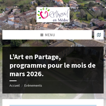
Skip
Skip
Skip
Skip
to
to
to
to
content
left
right
footer
sidebar
sidebar
MENU
L’Art en Partage,
programme pour le mois de
mars 2026.
Accueil
Evènements
/