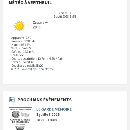
MÉTÉO À VERTHEUIL
Vertheuil
9 août 2026, 5h54
Clear sky
20°C
Apparent: 22°C
Pression: 1018 mb
Humidité: 88%
Vent: 2.7 m/s S
Rafales : 14.3 m/s
UV-Index: 0
Courte description:
12.7mm
/
65%
/
Rain
Lever du soleil: 6h57
Coucher du soleil: 21h20
© 2026 Powered by Open-Meteo
PROCHAINS ÉVÈNEMENTS
LE GARDE MÉMOIRE
1 juillet 2026
10h00 - 19h00