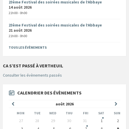
23ème Festival des soirées musicales de l’Abbaye
14 août 2026
21h00 - 0h00
23ème Festival des soirées musicales de l’Abbaye
21 août 2026
21h00 - 0h00
TOUS LES ÉVÈNEMENTS
CA S’EST PASSÉ À VERTHEUIL
Consulter les évènements passés
CALENDRIER DES ÉVÈNEMENTS
Mois
Mois
août
2026
précédent
suivan
MON
TUE
WED
THU
FRI
SAT
SUN
Skip
27
28
29
30
31
1
2
calendar
days
3
4
5
6
7
8
9