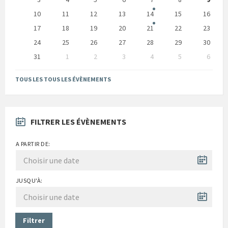
10
11
12
13
14
15
16
17
18
19
20
21
22
23
24
25
26
27
28
29
30
31
1
2
3
4
5
6
Back
to
TOUS LES TOUS LES ÉVÈNEMENTS
calendar
days
FILTRER LES ÉVÈNEMENTS
A PARTIR DE:
JUSQU'À:
Filtrer