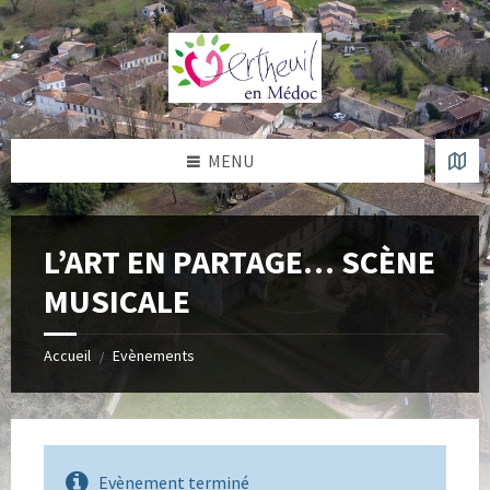
Skip
Skip
Skip
Skip
to
to
to
to
content
left
right
footer
sidebar
sidebar
MENU
L’ART EN PARTAGE… SCÈNE
MUSICALE
Accueil
Evènements
/
Evènement terminé