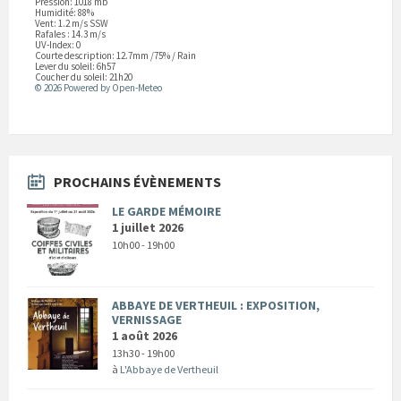
Pression: 1018 mb
Humidité: 88%
Vent: 1.2 m/s SSW
Rafales : 14.3 m/s
UV-Index: 0
Courte description:
12.7mm
/
75%
/
Rain
Lever du soleil: 6h57
Coucher du soleil: 21h20
© 2026 Powered by Open-Meteo
PROCHAINS ÉVÈNEMENTS
LE GARDE MÉMOIRE
1 juillet 2026
10h00 - 19h00
ABBAYE DE VERTHEUIL : EXPOSITION,
VERNISSAGE
1 août 2026
13h30 - 19h00
à
L'Abbaye de Vertheuil