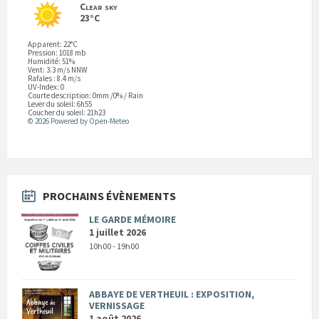
Clear sky
23°C
Apparent: 22°C
Pression: 1018 mb
Humidité: 51%
Vent: 3.3 m/s NNW
Rafales : 8.4 m/s
UV-Index: 0
Courte description:
0mm
/
0%
/
Rain
Lever du soleil: 6h55
Coucher du soleil: 21h23
© 2026 Powered by Open-Meteo
PROCHAINS ÉVÈNEMENTS
LE GARDE MÉMOIRE
1 juillet 2026
10h00 - 19h00
ABBAYE DE VERTHEUIL : EXPOSITION,
VERNISSAGE
1 août 2026