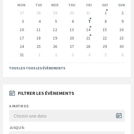
précédent
suivan
MON
TUE
WED
THU
FRI
SAT
SUN
Skip
27
28
29
30
31
1
2
calendar
days
3
4
5
6
7
8
9
10
11
12
13
14
15
16
17
18
19
20
21
22
23
24
25
26
27
28
29
30
31
1
2
3
4
5
6
Back
to
TOUS LES TOUS LES ÉVÈNEMENTS
calendar
days
FILTRER LES ÉVÈNEMENTS
A PARTIR DE:
JUSQU'À: