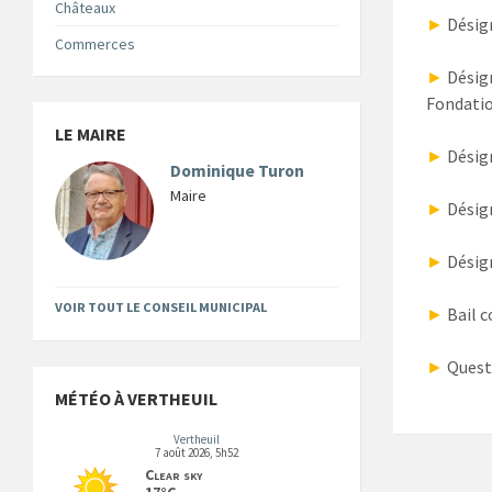
Châteaux
►
Désign
Commerces
►
Désig
Fondati
LE MAIRE
►
Désign
Dominique Turon
Maire
►
Désig
►
Désig
VOIR TOUT LE CONSEIL MUNICIPAL
►
Bail 
►
Quest
MÉTÉO À VERTHEUIL
Vertheuil
7 août 2026, 5h52
Clear sky
17°C