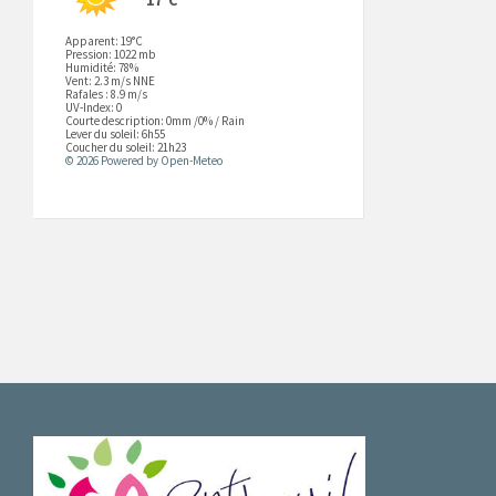
Apparent: 19°C
Pression: 1022 mb
Humidité: 78%
Vent: 2.3 m/s NNE
Rafales : 8.9 m/s
UV-Index: 0
Courte description:
0mm
/
0%
/
Rain
Lever du soleil: 6h55
Coucher du soleil: 21h23
© 2026 Powered by Open-Meteo