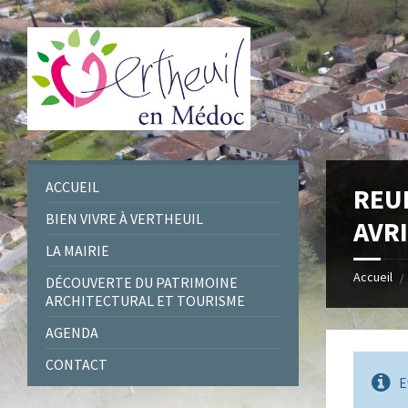
Skip
Skip
Skip
Skip
to
to
to
to
content
left
right
footer
sidebar
sidebar
ACCUEIL
REU
BIEN VIVRE À VERTHEUIL
AVRI
LA MAIRIE
Accueil
/
DÉCOUVERTE DU PATRIMOINE
ARCHITECTURAL ET TOURISME
AGENDA
CONTACT
E