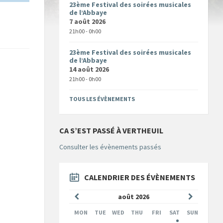
23ème Festival des soirées musicales
de l’Abbaye
7 août 2026
21h00 - 0h00
23ème Festival des soirées musicales
de l’Abbaye
14 août 2026
21h00 - 0h00
TOUS LES ÉVÈNEMENTS
CA S’EST PASSÉ À VERTHEUIL
Consulter les évènements passés
CALENDRIER DES ÉVÈNEMENTS
Mois
Mois
août
2026
précédent
suivant
MON
TUE
WED
THU
FRI
SAT
SUN
Skip