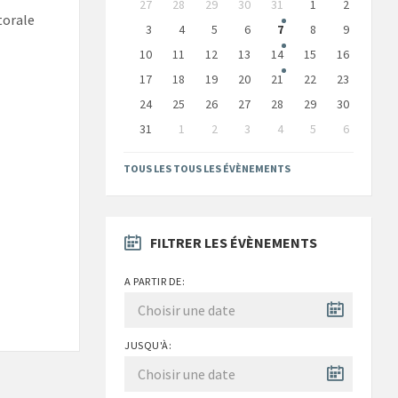
27
28
29
30
31
1
2
calendar
torale
days
3
4
5
6
7
8
9
10
11
12
13
14
15
16
17
18
19
20
21
22
23
24
25
26
27
28
29
30
31
1
2
3
4
5
6
Back
to
TOUS LES TOUS LES ÉVÈNEMENTS
calendar
days
FILTRER LES ÉVÈNEMENTS
A PARTIR DE:
JUSQU'À: