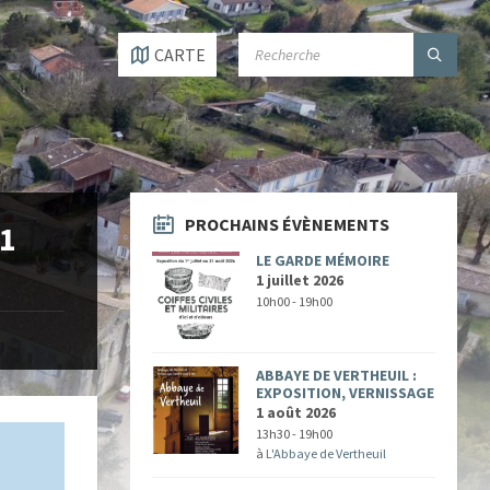
SEARCH:
CARTE
PROCHAINS ÉVÈNEMENTS
01
LE GARDE MÉMOIRE
1 juillet 2026
10h00 - 19h00
ABBAYE DE VERTHEUIL :
EXPOSITION, VERNISSAGE
1 août 2026
13h30 - 19h00
à
L'Abbaye de Vertheuil