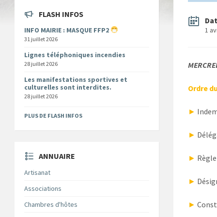
FLASH INFOS
Da
INFO MAIRIE : MASQUE FFP2
1 av
31 juillet 2026
Lignes téléphoniques incendies
28 juillet 2026
MERCRED
Les manifestations sportives et
culturelles sont interdites.
Ordre du
28 juillet 2026
►
Indem
PLUS DE FLASH INFOS
►
Déléga
ANNUAIRE
►
Règlem
Artisanat
►
Désig
Associations
►
Const
Chambres d'hôtes