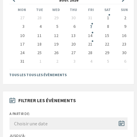
précédent
suivan
MON
TUE
WED
THU
FRI
SAT
SUN
Skip
27
28
29
30
31
1
2
calendar
days
3
4
5
6
8
9
7
10
11
12
13
14
15
16
17
18
19
20
21
22
23
24
25
26
27
28
29
30
31
1
2
3
4
5
6
Back
to
TOUS LES TOUS LES ÉVÈNEMENTS
calendar
days
FILTRER LES ÉVÈNEMENTS
A PARTIR DE:
JUSQU'À: