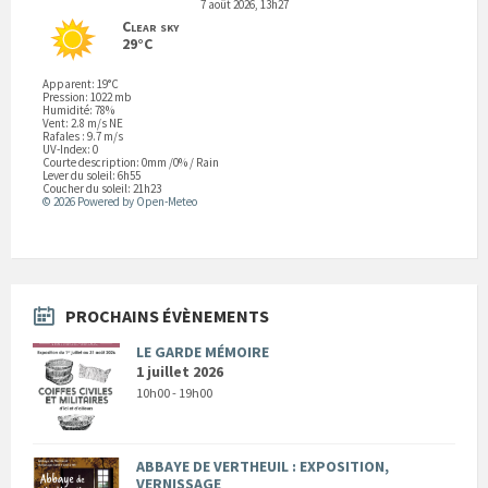
7 août 2026, 13h27
Clear sky
29°C
Apparent: 19°C
Pression: 1022 mb
Humidité: 78%
Vent: 2.8 m/s NE
Rafales : 9.7 m/s
UV-Index: 0
Courte description:
0mm
/
0%
/
Rain
Lever du soleil: 6h55
Coucher du soleil: 21h23
© 2026 Powered by Open-Meteo
PROCHAINS ÉVÈNEMENTS
LE GARDE MÉMOIRE
1 juillet 2026
10h00 - 19h00
ABBAYE DE VERTHEUIL : EXPOSITION,
VERNISSAGE