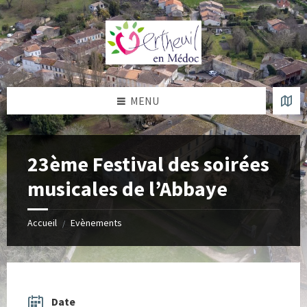
Skip
Skip
Skip
Skip
to
to
to
to
content
left
right
footer
sidebar
sidebar
MENU
23ème Festival des soirées
musicales de l’Abbaye
Accueil
Evènements
/
Date