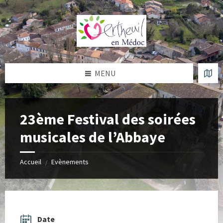
Skip
Skip
Skip
Skip
to
to
to
to
content
left
right
footer
sidebar
sidebar
MENU
23ème Festival des soirées
musicales de l’Abbaye
Accueil
Evènements
/
Date