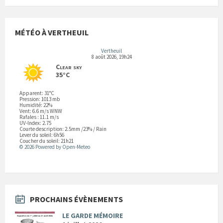
MÉTÉO À VERTHEUIL
Vertheuil
8 août 2026, 19h24
Clear sky
35°C
Apparent: 31°C
Pression: 1013 mb
Humidité: 22%
Vent: 6.6 m/s WNW
Rafales : 11.1 m/s
UV-Index: 2.75
Courte description:
2.5mm
/
23%
/
Rain
Lever du soleil: 6h56
Coucher du soleil: 21h21
© 2026 Powered by Open-Meteo
PROCHAINS ÉVÈNEMENTS
LE GARDE MÉMOIRE