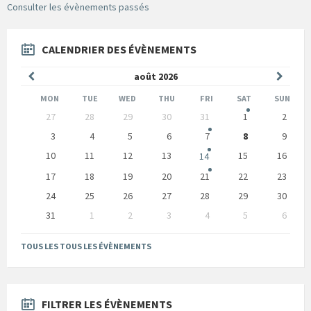
Consulter les évènements passés
CALENDRIER DES ÉVÈNEMENTS
Mois
Mois
août
2026
précédent
suivan
MON
TUE
WED
THU
FRI
SAT
SUN
Skip
27
28
29
30
31
1
2
calendar
days
3
4
5
6
7
8
9
10
11
12
13
15
16
14
17
18
19
20
21
22
23
24
25
26
27
28
29
30
31
1
2
3
4
5
6
Back
to
TOUS LES TOUS LES ÉVÈNEMENTS
calendar
days
FILTRER LES ÉVÈNEMENTS