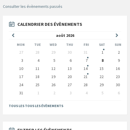
Consulter les évènements passés
CALENDRIER DES ÉVÈNEMENTS
Mois
Mois
août
2026
précédent
suivan
MON
TUE
WED
THU
FRI
SAT
SUN
Skip
27
28
29
30
31
1
2
calendar
days
3
4
5
6
7
8
9
10
11
12
13
14
15
16
17
18
19
20
21
22
23
24
25
26
27
28
29
30
31
1
2
3
4
5
6
Back
to
TOUS LES TOUS LES ÉVÈNEMENTS
calendar
days