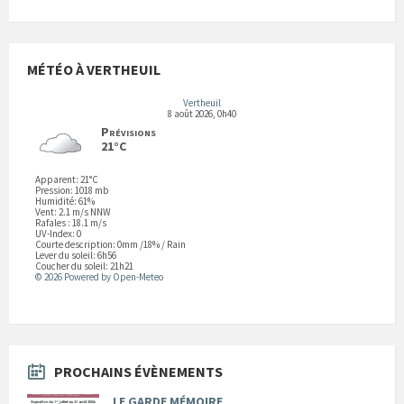
MÉTÉO À VERTHEUIL
Vertheuil
8 août 2026, 0h40
Prévisions
21°C
Apparent: 21°C
Pression: 1018 mb
Humidité: 61%
Vent: 2.1 m/s NNW
Rafales : 18.1 m/s
UV-Index: 0
Courte description:
0mm
/
18%
/
Rain
Lever du soleil: 6h56
Coucher du soleil: 21h21
© 2026 Powered by Open-Meteo
PROCHAINS ÉVÈNEMENTS
LE GARDE MÉMOIRE