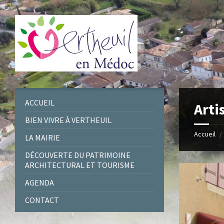
Skip
Skip
Skip
to
to
to
content
left
footer
sidebar
ACCUEIL
Arti
BIEN VIVRE À VERTHEUIL
Accueil
/
LA MAIRIE
DÉCOUVERTE DU PATRIMOINE
ARCHITECTURAL ET TOURISME
AGENDA
CONTACT