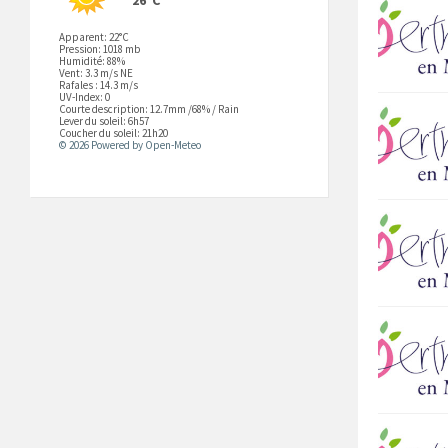
Apparent: 22°C
Pression: 1018 mb
Humidité: 88%
Vent: 3.3 m/s NE
Rafales : 14.3 m/s
UV-Index: 0
Courte description:
12.7mm
/
68%
/
Rain
Lever du soleil: 6h57
Coucher du soleil: 21h20
© 2026 Powered by Open-Meteo