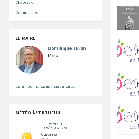
Châteaux
Commerces
LE MAIRE
Dominique Turon
Maire
VOIR TOUT LE CONSEIL MUNICIPAL
MÉTÉO À VERTHEUIL
Vertheuil
9 août 2026, 12h08
Clear sky
26°C