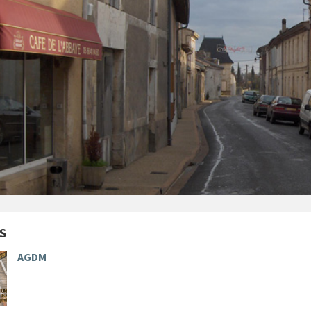
S
AGDM